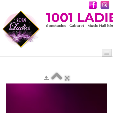
1001 LADI
Spectacles - Cabaret - Music Hall iti
Accueil
Les 1001 Ladies
Nos spectacles
▼
Prestations sur mesure
En images
▼