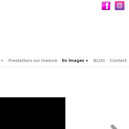
s
Prestations sur mesure
En images
BLOG
Contact
▼
▼