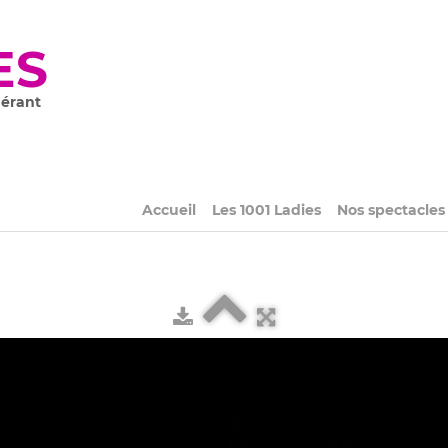
ES
nérant
Accueil
Les 1001 Ladies
Nos spectacle