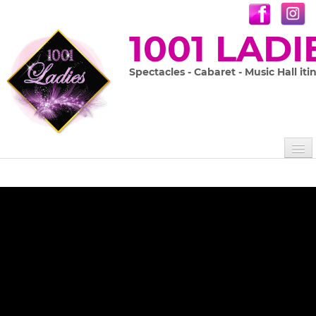
1001 LADI
Spectacles - Cabaret - Music Hall iti
Accueil
Les 1001 Ladies
Nos spectacles
▼
Prestations sur mesure
En images
▼