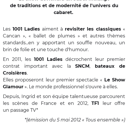
de traditions et de modernité de l'univers du
cabaret.
Les
1001 Ladies
aiment à
revisiter les classiques
«
Cancan », « ballet de plumes » et autres thèmes
standards...en y apportant un souffle nouveau, un
brin de folie et une touche d'humour.
En 2011, les
1001 Ladies
décrochent leur premier
contrat important avec la
SNCM
,
bateaux de
Croisières
.
Elles proposeront leur premier spectacle «
Le Show
Glamour
». Le monde professionnel s'ouvre à elles.
Depuis, Ingrid et son équipe talentueuse parcourent
les scènes de France et en 2012,
TF1
leur offre
un
passage TV*
*(émission du 5 mai 2012 « Tous ensemble »)