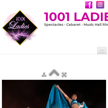
1001 LADI
Spectacles - Cabaret - Music Hall iti
Accueil
Les 1001 Ladies
Nos spectacles
▼
Prestations sur mesure
En images
▼