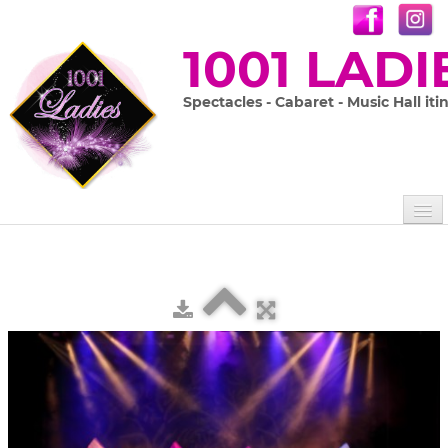
1001 LADI
Spectacles - Cabaret - Music Hall iti
Accueil
Les 1001 Ladies
Nos spectacles
▼
Prestations sur mesure
En images
▼