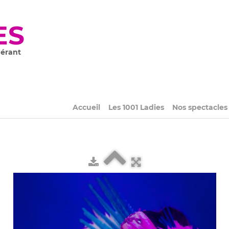
ES
nérant
Accueil
Les 1001 Ladies
Nos spectacle