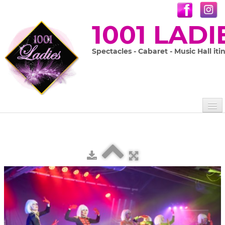
1001 LADI
Spectacles - Cabaret - Music Hall iti
Accueil
Les 1001 Ladies
Nos spectacles
▼
Prestations sur mesure
En images
▼