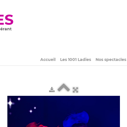
ES
nérant
Accueil
Les 1001 Ladies
Nos spectacle