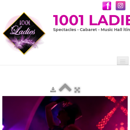
1001 LADI
Spectacles - Cabaret - Music Hall iti
Accueil
Les 1001 Ladies
Nos spectacles
▼
Prestations sur mesure
En images
▼